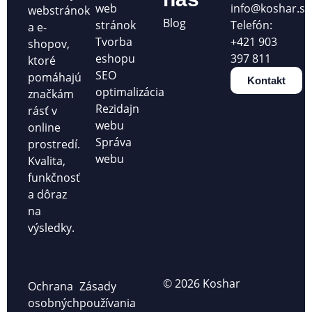
web
info@koshar.sk
webstránok
Blog
stránok
Telefón:
a e-
Tvorba
+421 903
shopov,
eshopu
397 811
ktoré
SEO
pomáhajú
Kontakt
optimalizácia
značkám
Rezidajn
rásť v
webu
online
Správa
prostredí.
webu
Kvalita,
funkčnosť
a dôraz
na
výsledky.
© 2026 Koshar
Ochrana
Zásady
osobných
používania