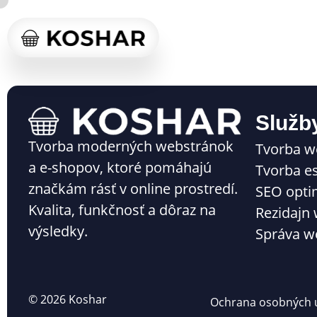
Služb
Tvorba moderných webstránok
Tvorba w
a e-shopov, ktoré pomáhajú
Tvorba e
značkám rásť v online prostredí.
SEO opti
Kvalita, funkčnosť a dôraz na
Rezidajn
výsledky.
Správa w
© 2026 Koshar
Ochrana osobných 