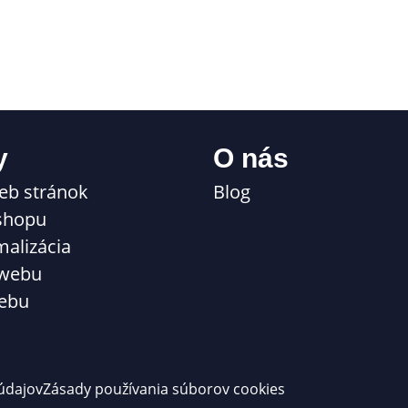
y
O nás
eb stránok
Blog
shopu
malizácia
 webu
ebu
údajov
Zásady používania súborov cookies